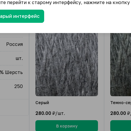
ите перейти к старому интерфейсу, нажмите на кнопку
тарый интерфейс
казовская
Россия
шт.
0% Шерсть
250
Серый
Темно-се
280.00
₽/шт.
280.00
₽
В корзину