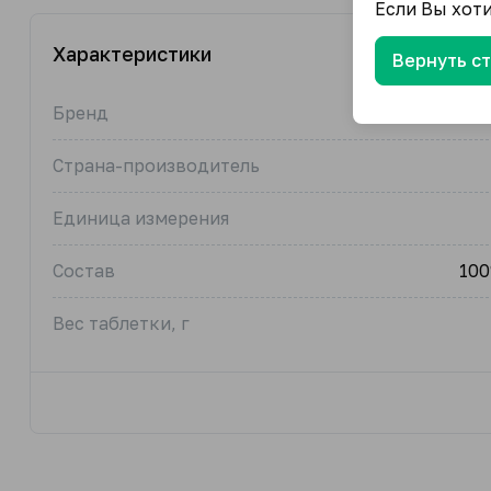
Если Вы хот
Характеристики
Вернуть с
Бренд
Расс
Страна-производитель
Единица измерения
Состав
10
Вес таблетки, г