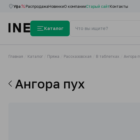
Уфа
Распродажа
Новинки
О компании
Старый сайт
Контакты
Каталог
Главная
Каталог
Пряжа
Рассказовская
В таблетках
Ангора п
Ангора пух