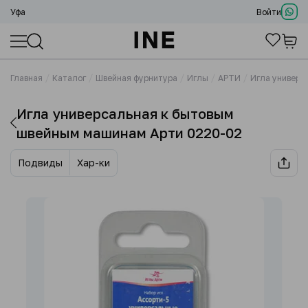
Уфа
Войти
Главная
Каталог
Швейная фурнитура
Иглы
АРТИ
Игла универс
Игла универсальная к бытовым
швейным машинам Арти 0220-02
Подвиды
Хар-ки