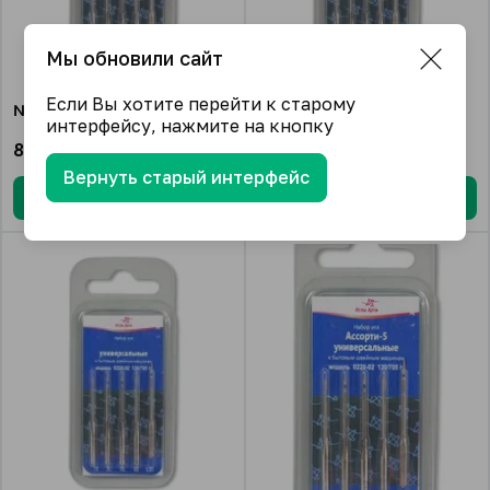
Мы обновили сайт
Если Вы хотите перейти к старому
№90
№100
интерфейсу, нажмите на кнопку
84.08
₽/упак.
84.08
₽/упак.
Вернуть старый интерфейс
В корзину
В корзину