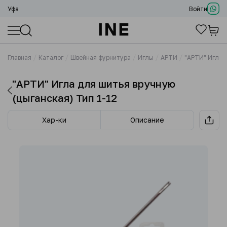
Уфа
Войти
Главная
Каталог
Швейная фурнитура
Иглы
АРТИ
"АРТИ" Игла 
"АРТИ" Игла для шитья вручную
(цыганская) Тип 1-12
Хар-ки
Описание