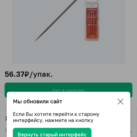
56.37
₽/упак.
Нет в наличии
Мы обновили сайт
Если Вы хотите перейти к старому
Характеристики
интерфейсу, нажмите на кнопку
Единица измерения
упак.
Вернуть старый интерфейс