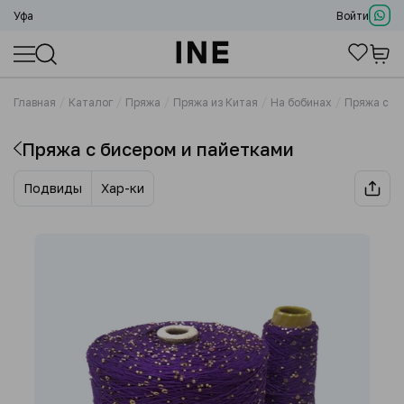
Уфа
Войти
Главная
Каталог
Пряжа
Пряжа из Китая
На бобинах
Пряжа с б
Пряжа с бисером и пайетками
Подвиды
Хар-ки