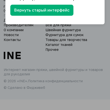
г. Уфа, Дёмский р-н, ул. Глазовская 24/3
Вернуть старый интерфейс
(оптовый склад).
Пн - Вс: 9:00 - 18:00.
Доставка и оплата
Пряжа
Производителям
Всё для пряжи
О компании
Швейная фурнитура
Новости
Фурнитура для сумок
Контакты
Товары для творчества
Каталог тканей
Прочее
Интернет магазин пряжи,
швейной фурнитуры и товаров
для рукоделия
© 2026 «INE».
Политика конфиденциальности
© Сделано в Фидживеб