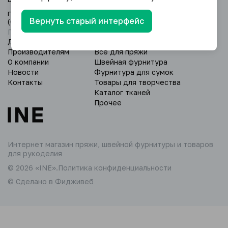
г. Уфа, Дёмский р-н, ул. Глазовская 24/3
Вернуть старый интерфейс
(оптовый склад).
Пн - Вс: 9:00 - 18:00.
Доставка и оплата
Пряжа
Производителям
Всё для пряжи
О компании
Швейная фурнитура
Новости
Фурнитура для сумок
Контакты
Товары для творчества
Каталог тканей
Прочее
Интернет магазин пряжи,
швейной фурнитуры и товаров
для рукоделия
© 2026 «INE».
Политика конфиденциальности
© Сделано в Фидживеб