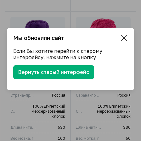
Мы обновили сайт
Если Вы хотите перейти к старому
интерфейсу, нажмите на кнопку
Вернуть старый интерфейс
Анна 16
Анна 20
Бренд
Seam
Бренд
Seam
Страна-производитель
Россия
Страна-производитель
Россия
100% Египетский
100% Египетский
Состав
мерсеризованный
Состав
мерсеризованный
хлопок
хлопок
Длина нити, м
530
Длина нити, м
330
Вес мотка, г
100
Вес мотка, г
50