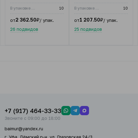
В упаковке (шт)
10
В упаковке (шт)
10
2 362.50
₽
1 207.50
₽
от
/ упак.
от
/ упак.
26 подвидов
25 подвидов
+7 (917) 464-33-33
Звоните с 09:00 до 18:00
baimur@yandex.ru
г. Уфа, Дёмский р-н, ул. Глазовская 24/3