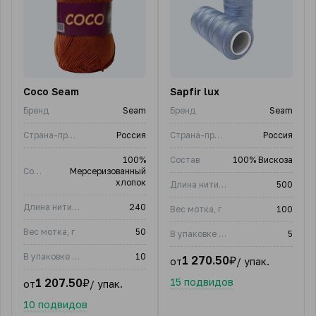
Coco Seam
Sapfir lux
Бренд
Seam
Бренд
Seam
Страна-производитель
Россия
Страна-производитель
Россия
100%
Состав
100% Вискоза
Состав
Мерсеризованный
хлопок
Длина нити, м
500
Длина нити, м
240
Вес мотка, г
100
Вес мотка, г
50
В упаковке (шт)
5
В упаковке (шт)
10
1 270.50
₽
от
/ упак.
1 207.50
₽
15 подвидов
от
/ упак.
10 подвидов