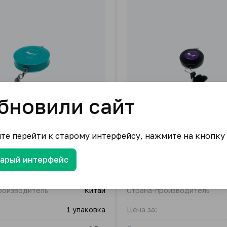
бновили сайт
ите перейти к старому интерфейсу, нажмите на кнопку
 1,5 м
Рулетка на шнуре 1,5 м
тарый интерфейс
PIN
Бренд
роизводитель
Китай
Страна-производитель
1 упаковка
Цена за: