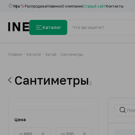
Уфа
Распродажа
Новинки
О компании
Старый сайт
Контакты
Каталог
Главная
Каталог
Китай
Сантиметры
Сантиметры
2
Цена
₽
₽
от
до