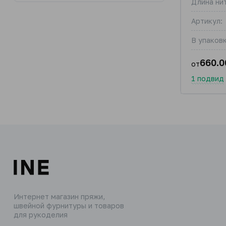
Длина нит
Артикул:
В упаковк
660.0
от
1 подвид
Интернет магазин пряжи,
швейной фурнитуры и товаров
для рукоделия