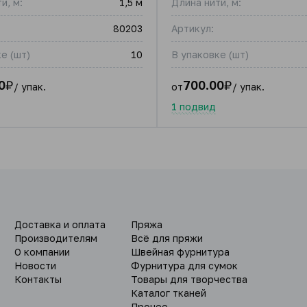
и, м:
1,5 м
Длина нити, м:
80203
Артикул:
е (шт)
10
В упаковке (шт)
0
₽
700.00
₽
/ упак.
от
/ упак.
1 подвид
Доставка и оплата
Пряжа
Производителям
Всё для пряжи
О компании
Швейная фурнитура
Новости
Фурнитура для сумок
Контакты
Товары для творчества
Каталог тканей
Прочее