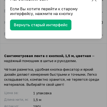
Если Вы хотите перейти к старому
Единица измерения
упак.
интерфейсу, нажмите на кнопку
Количество в упаковке
10
Вернуть старый интерфейс
Единица измерения в упаковке товара
шт.
Сантиметровая лента с кнопкой, 1,5 м, цветная
—
надёжный помощник в шитье и рукоделии.
Чёткая разметка, удобная кнопка‑фиксатор и яркий
дизайн делают измерения быстрыми и точными. Легко
складывается, компактно хранится, не теряется среди
материалов. Выбирайте свой цвет!
Цена за:
1 упаковка
Длина нити, м:
1,5 м
Артикул:
19GL