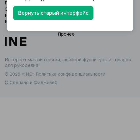
Производителям
Всё для пряжи
О компании
Швейная фурнитура
Вернуть старый интерфейс
Новости
Фурнитура для сумок
Контакты
Товары для творчества
Каталог тканей
Прочее
Интернет магазин пряжи,
швейной фурнитуры и товаров
для рукоделия
© 2026 «INE».
Политика конфиденциальности
© Сделано в Фидживеб