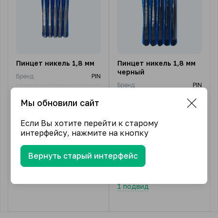
Пинцет никель 1,8 мм
Пинцет никель 1,8 мм
черный
Бренд
PIN
Бренд
PIN
Страна-производитель
Китай
Мы обновили сайт
Страна-производитель
Китай
Цена за:
1 упаковка
Цена за:
1 упаковка
Если Вы хотите перейти к старому
Артикул:
TWE-6A
интерфейсу, нажмите на кнопку
Артикул:
TWE-6
В упаковке (шт)
5
В упаковке (шт)
5
Вернуть старый интерфейс
255.00
₽
от
/ упак.
270.00
₽
от
/ упак.
1 подвид
1 подвид