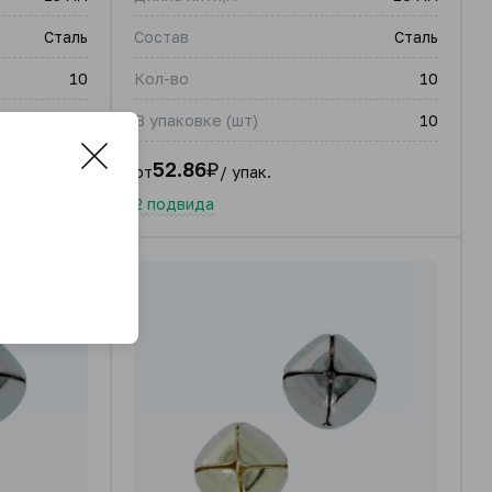
Сталь
Состав
Сталь
10
Кол-во
10
10
В упаковке (шт)
10
52.86
₽
от
/ упак.
2 подвида