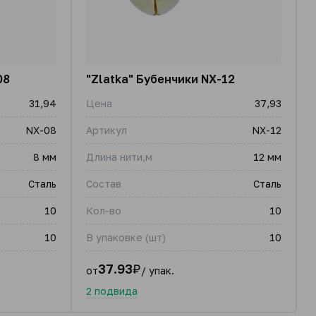
08
"Zlatka" Бубенчики NX-12
31,94
Цена
37,93
NX-08
Артикул
NX-12
8 мм
Длина нити,м
12 мм
Сталь
Состав
Сталь
10
Кол-во
10
10
В упаковке (шт)
10
37.93
₽
от
/ упак.
2 подвида