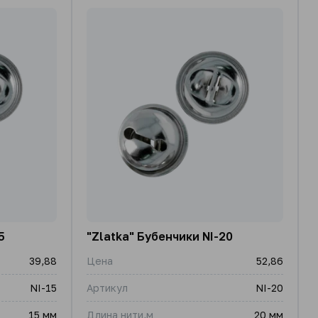
5
"Zlatka" Бубенчики NI-20
39,88
Цена
52,86
NI-15
Артикул
NI-20
15 мм
Длина нити,м
20 мм