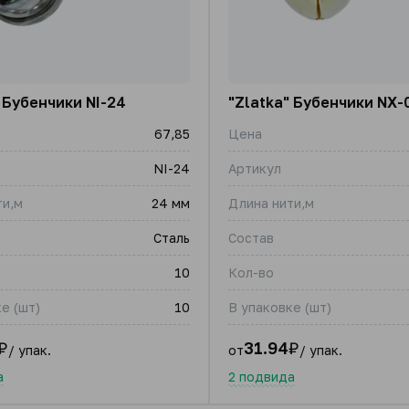
 Бубенчики NI-24
"Zlatka" Бубенчики NX-
67,85
Цена
NI-24
Артикул
ти,м
24 мм
Длина нити,м
Сталь
Состав
10
Кол-во
е (шт)
10
В упаковке (шт)
₽
31.94
₽
/ упак.
от
/ упак.
а
2 подвида