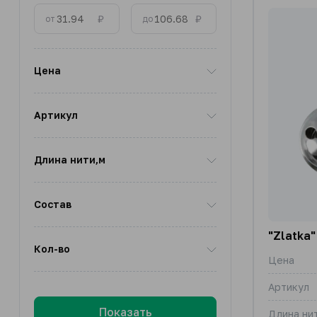
₽
₽
от
до
Цена
Артикул
Длина нити,м
Состав
"Zlatka"
Кол-во
Цена
Артикул
Показать
Длина ни