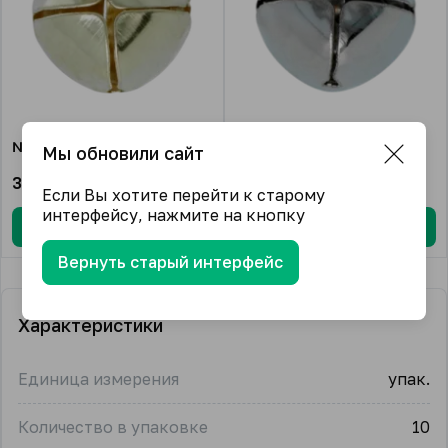
№01 Под золото
№02 Под никель
Мы обновили сайт
31.94
₽/упак.
31.94
₽/упак.
Если Вы хотите перейти к старому
интерфейсу, нажмите на кнопку
В корзину
В корзину
Вернуть старый интерфейс
Характеристики
Единица измерения
упак.
Количество в упаковке
10