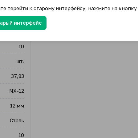
ите перейти к старому интерфейсу, нажмите на кнопку
тарый интерфейс
упак.
10
шт.
37,93
NX-12
12 мм
Сталь
10