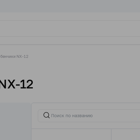
убенчики NX-12
 NX-12