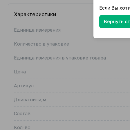
Если Вы хот
Характеристики
Вернуть с
Единица измерения
Количество в упаковке
Единица измерения в упаковке товара
Цена
Артикул
Длина нити,м
Состав
Кол-во