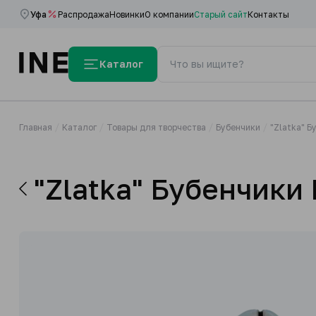
Уфа
Распродажа
Новинки
О компании
Старый сайт
Контакты
Каталог
Главная
Каталог
Товары для творчества
Бубенчики
"Zlatka" Б
"Zlatka" Бубенчики