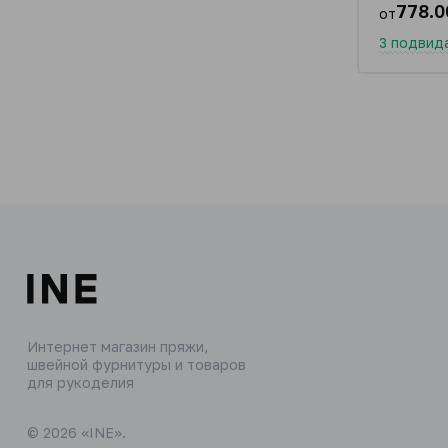
778.0
от
3 подвид
Интернет магазин пряжи,
швейной фурнитуры и товаров
для рукоделия
© 2026 «INE».