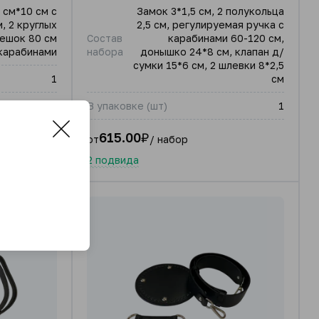
 см*10 см с
Замок 3*1,5 см, 2 полукольца
, 2 круглых
2,5 см, регулируемая ручка с
ешок 80 см
Состав
карабинами 60-120 см,
карабинами
набора
донышко 24*8 см, клапан д/
сумки 15*6 см, 2 шлевки 8*2,5
1
см
В упаковке (шт)
1
615.00
₽
от
/ набор
2 подвида