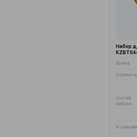
Набор д
KZBT04
Бренд
Страна-п
Состав
набора
В упаковк