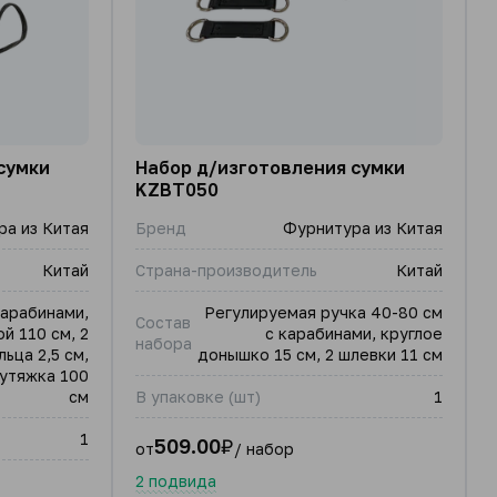
сумки
Набор д/изготовления сумки
KZBT050
а из Китая
Бренд
Фурнитура из Китая
Китай
Страна-производитель
Китай
карабинами,
Регулируемая ручка 40-80 см
Состав
й 110 см, 2
с карабинами, круглое
набора
ьца 2,5 см,
донышко 15 см, 2 шлевки 11 см
 утяжка 100
см
В упаковке (шт)
1
1
509.00
₽
от
/ набор
2 подвида