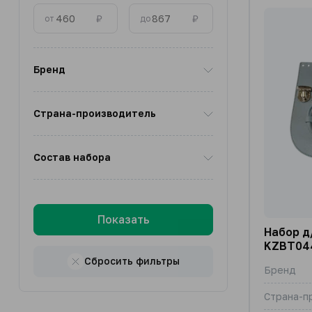
₽
₽
от
до
Бренд
Страна-производитель
Состав набора
Показать
Набор д
KZBT04
Сбросить фильтры
Бренд
Страна-п