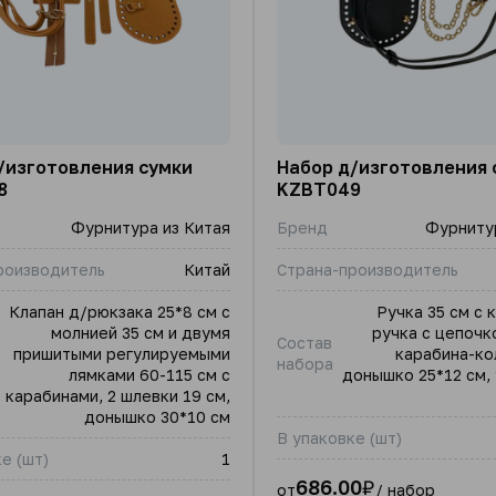
/изготовления сумки
Набор д/изготовления 
8
KZBT049
Фурнитура из Китая
Бренд
Фурнитур
роизводитель
Китай
Страна-производитель
Клапан д/рюкзака 25*8 см с
Ручка 35 см с 
молнией 35 см и двумя
ручка с цепочко
Состав
пришитыми регулируемыми
карабина-кол
набора
лямками 60-115 см с
донышко 25*12 см,
карабинами, 2 шлевки 19 см,
донышко 30*10 см
В упаковке (шт)
е (шт)
1
686.00
₽
от
/ набор