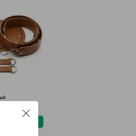
вый
/набор
В корзину