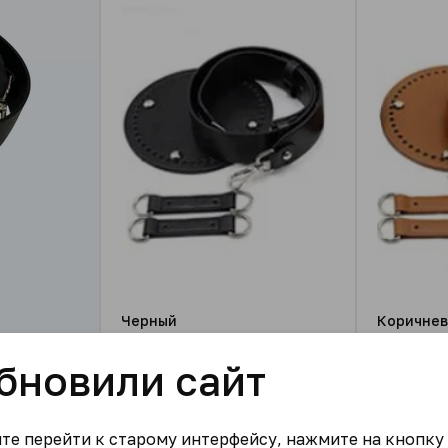
Черный
Коричне
509.00
₽/набор
509.00
₽
бновили сайт
В корзину
ите перейти к старому интерфейсу, нажмите на кнопку