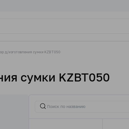
ор д/изготовления сумки KZBT050
ния сумки KZBT050