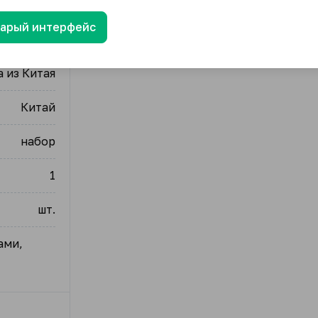
тарый интерфейс
 из Китая
Китай
набор
1
шт.
ами,