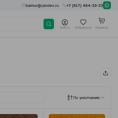
baimur@yandex.ru
+7 (917) 464-33-33
Войти
Избранное
Корзина
По умолчанию