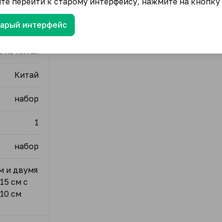
ите перейти к старому интерфейсу, нажмите на кнопку
тарый интерфейс
 из Китая
Китай
набор
1
набор
м и двумя
15 см с
10 см