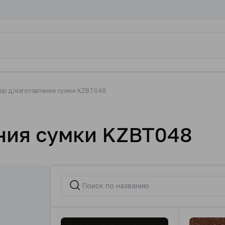
ор д/изготовления сумки KZBT048
ния сумки KZBT048