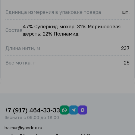
Единица измерения в упаковке товара
шт.
47% Суперкид мохер; 31% Мериносовая
Состав
шерсть; 22% Полиамид
Длина нити, м
237
Вес мотка, г
25
+7 (917) 464-33-33
Звоните с 09:00 до 18:00
baimur@yandex.ru