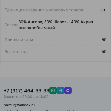
Единица измерения в упаковке товара
шт.
30% Ангора; 30% Шерсть; 40% Акрил
Состав
высокообъемный
Длина нити, м
50
Вес мотка, г
50
+7 (917) 464-33-33
Звоните с 09:00 до 18:00
baimur@yandex.ru