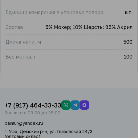
Единица измерения в упаковке товара
шт.
Состав
5% Мохер; 10% Шерсть; 85% Акрил
Длина нити, м
500
Вес мотка, г
100
+7 (917) 464-33-33
Звоните с 09:00 до 18:00
baimur@yandex.ru
г. Уфа, Дёмский р-н, ул. Глазовская 24/3
(оптовый склад).