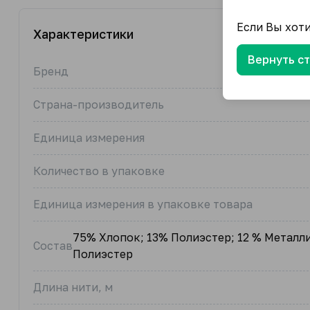
Если Вы хот
Характеристики
Вернуть с
Бренд
Страна-производитель
Единица измерения
Количество в упаковке
Единица измерения в упаковке товара
75% Хлопок; 13% Полиэстер; 12 % Металл
Состав
Полиэстер
Длина нити, м