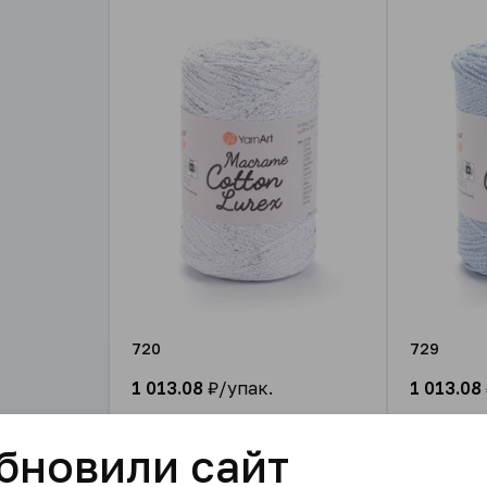
720
729
1 013.08
₽/упак.
1 013.08
В корзину
бновили сайт