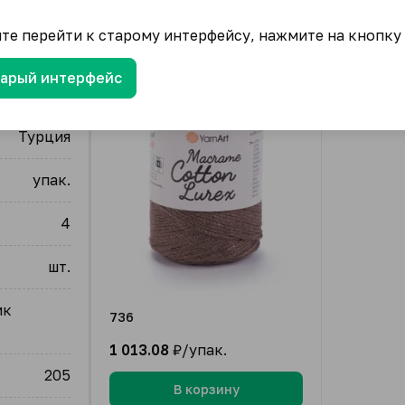
ите перейти к старому интерфейсу, нажмите на кнопку
тарый интерфейс
YarnArt
Турция
упак.
4
шт.
ик
736
1 013.08
₽/упак.
205
В корзину