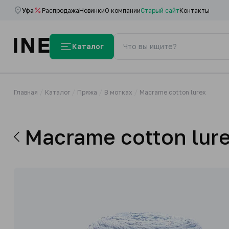
Уфа
Распродажа
Новинки
О компании
Старый сайт
Контакты
Каталог
Главная
Каталог
Пряжа
В мотках
Macrame cotton lurex
Macrame cotton lur