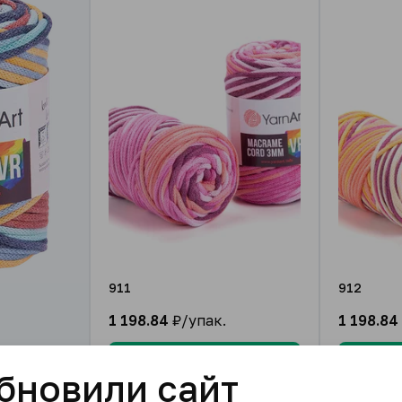
911
912
1 198.84
₽/упак.
1 198.84
В корзину
бновили сайт