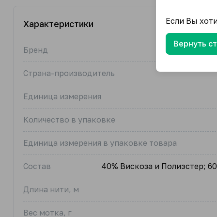
Если Вы хот
Характеристики
Вернуть с
Бренд
Страна-производитель
Единица измерения
Количество в упаковке
Единица измерения в упаковке товара
Состав
40% Вискоза и Полиэстер; 6
Длина нити, м
Вес мотка, г