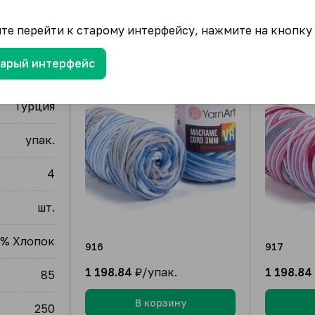
ите перейти к старому интерфейсу, нажмите на кнопку
тарый интерфейс
YarnArt
Турция
упак.
4
шт.
0% Хлопок
916
917
1 198.84
₽/упак.
1 198.84
85
В корзину
250