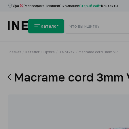
Уфа
Распродажа
Новинки
О компании
Старый сайт
Контакты
Каталог
Главная
Каталог
Пряжа
В мотках
Macrame cord 3mm VR
Macrame cord 3mm 