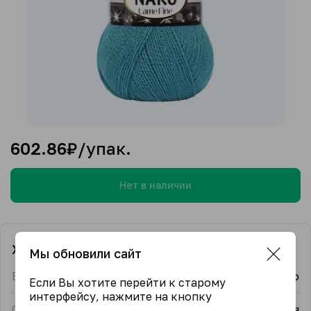
602.86
₽/упак.
Нет в наличии
Характеристики
Мы обновили сайт
Бренд
Nako
Если Вы хотите перейти к старому
интерфейсу, нажмите на кнопку
Страна-производитель
Турция