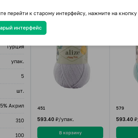
ите перейти к старому интерфейсу, нажмите на кнопку
тарый интерфейс
Alize
Турция
упак.
5
шт.
65% Акрил
451
579
593.40
₽/упак.
593.40
₽
310
В корзину
100