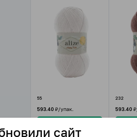
55
232
593.40
₽/упак.
593.40
₽
В корзину
бновили сайт