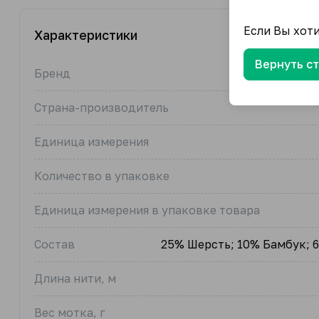
Если Вы хот
Характеристики
Вернуть с
Бренд
Страна-производитель
Единица измерения
Количество в упаковке
Единица измерения в упаковке товара
Состав
25% Шерсть; 10% Бамбук; 
Длина нити, м
Вес мотка, г