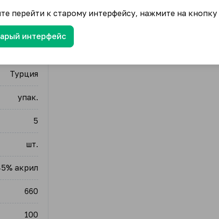
ите перейти к старому интерфейсу, нажмите на кнопку
тарый интерфейс
Alize
Турция
упак.
5
шт.
45% акрил
660
100