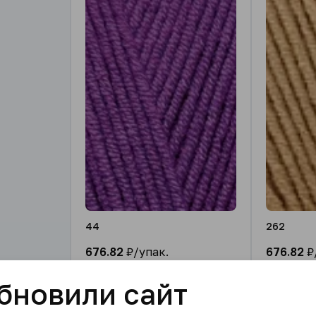
44
262
676.82
₽/упак.
676.82
₽
В корзину
бновили сайт