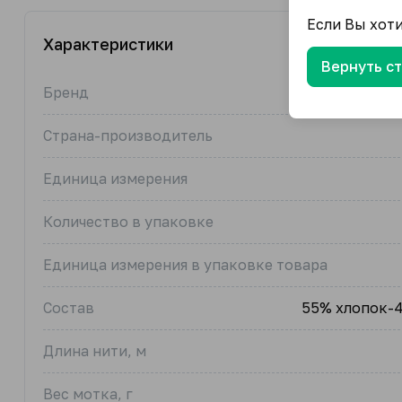
Если Вы хот
Характеристики
Вернуть с
Бренд
Страна-производитель
Единица измерения
Количество в упаковке
Единица измерения в упаковке товара
Состав
55% хлопок-
Длина нити, м
Вес мотка, г