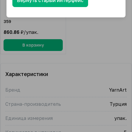
Вернуть старый интерфейс
359
860.86
₽/упак.
В корзину
Характеристики
Бренд
YarnArt
Страна-производитель
Турция
Единица измерения
упак.