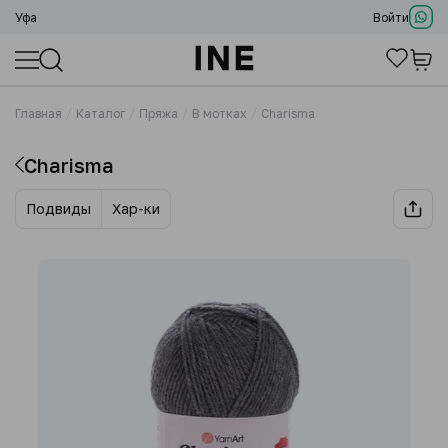
Уфа
Войти
Главная
Каталог
Пряжа
В мотках
Charisma
Charisma
Подвиды
Хар-ки