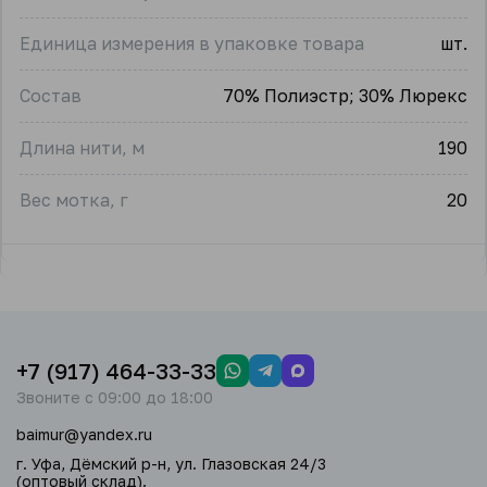
Единица измерения в упаковке товара
шт.
Состав
70% Полиэстр; 30% Люрекс
Длина нити, м
190
Вес мотка, г
20
+7 (917) 464-33-33
Звоните с 09:00 до 18:00
baimur@yandex.ru
г. Уфа, Дёмский р-н, ул. Глазовская 24/3
(оптовый склад).