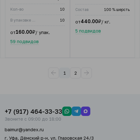
Кол-во
10
Состав
100 % шерсть
В упаковке (шт)
10
440.00
₽
от
/ кг.
5 подвидов
160.00
₽
от
/ упак.
59 подвидов
1
2
+7 (917) 464-33-33
Звоните с 09:00 до 18:00
baimur@yandex.ru
г. Уфа, Дёмский р-н, ул. Глазовская 24/3