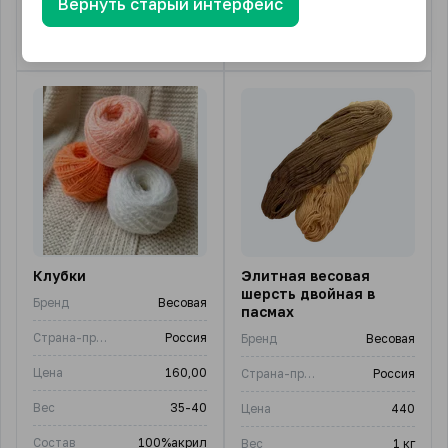
Вернуть старый интерфейс
5 подвидов
2 подвида
Клубки
Элитная весовая
шерсть двойная в
Бренд
Весовая
пасмах
Страна-производитель
Россия
Бренд
Весовая
Цена
160,00
Страна-производитель
Россия
Вес
35-40
Цена
440
Состав
100%акрил
Вес
1 кг