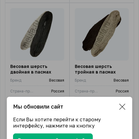
Весовая шерсть
Весовая шерсть
двойная в пасмах
тройная в пасмах
Бренд
Весовая
Бренд
Весовая
Страна-производитель
Россия
Страна-производитель
Россия
Цена
440,00
Цена
440,00
Мы обновили сайт
Вес
1 кг
Вес
1 кг
Если Вы хотите перейти к старому
Состав
100% шерсть
Состав
100% шерсть
интерфейсу, нажмите на кнопку
440.00
₽
440.00
₽
от
/ кг.
от
/ кг.