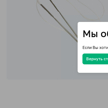
Мы о
Если Вы хот
Вернуть с