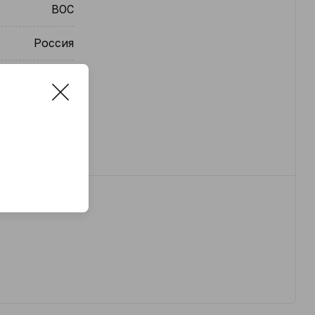
ВОС
Россия
упак.
10
а
комплект