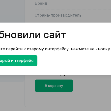
Бренд
Страна-производитель
Единица измерения
бновили сайт
Количество в упаковке
ите перейти к старому интерфейсу, нажмите на кнопку
Единица измерения в упаковке товар
тарый интерфейс
724.30
₽/упак.
В корзину