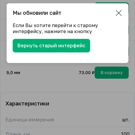
5,0 мм
40.00 ₽
В корзину
Мы обновили сайт
Если Вы хотите перейти к старому
5,5 мм
42.00 ₽
В корзину
интерфейсу, нажмите на кнопку
Вернуть старый интерфейс
6,0 мм
46.50 ₽
В корзину
9,0 мм
73.00 ₽
В корзину
Характеристики
Единица измерения
шт.
Длина, см
100