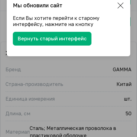
Мы обновили сайт
Если Вы хотите перейти к старому
1,8 мм
84.11 ₽
В корзину
интерфейсу, нажмите на кнопку
Вернуть старый интерфейс
Характеристики
Бренд
GAMMA
Страна-производитель
Китай
Единица измерения
шт.
Длина, см
50
Сталь; Металлическая проволока в
Материал
пластиковой оболочке