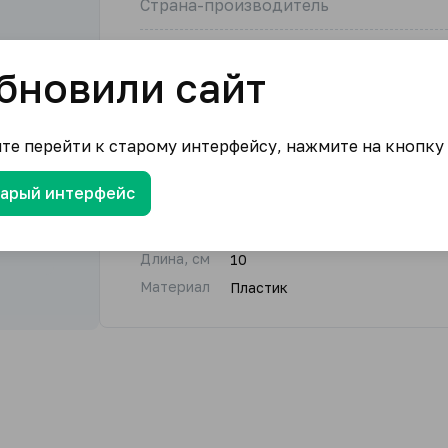
Страна-производитель
Единица измерения
бновили сайт
146.29
₽/шт.
ите перейти к старому интерфейсу, нажмите на кнопку
тарый интерфейс
В корзину
Длина, см
10
Материал
Пластик