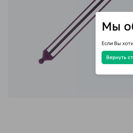
Мы о
Если Вы хот
Вернуть с