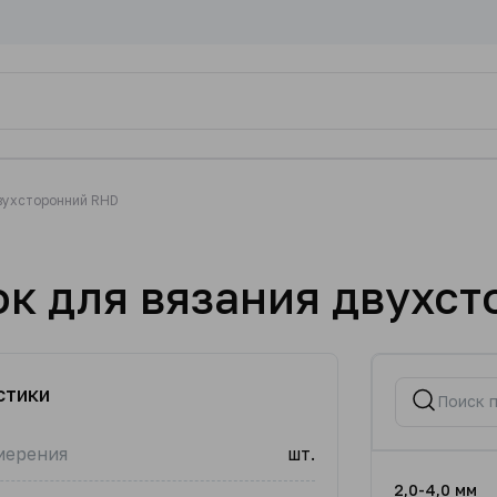
вухсторонний RHD
к для вязания двухс
стики
мерения
шт.
2,0-4,0 мм