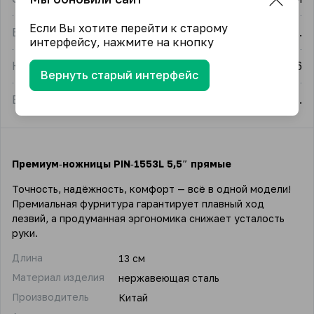
Если Вы хотите перейти к старому
Единица измерения
упак.
интерфейсу, нажмите на кнопку
Количество в упаковке
6
Вернуть старый интерфейс
Единица измерения в упаковке товара
шт.
Премиум‑ножницы PIN‑1553L 5,5″ прямые
Точность, надёжность, комфорт — всё в одной модели!
Премиальная фурнитура гарантирует плавный ход
лезвий, а продуманная эргономика снижает усталость
руки.
Длина
13 см
Материал изделия
нержавеющая сталь
Производитель
Китай