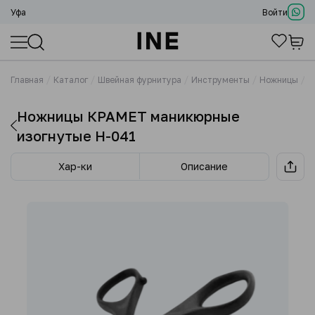
Уфа
Войти
Главная
Каталог
Швейная фурнитура
Инструменты
Ножницы
Н
Ножницы КРАМЕТ маникюрные
изогнутые H-041
Хар-ки
Описание