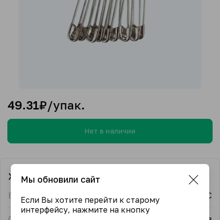
49.31
₽/упак.
Нет в наличии
Характеристики
Мы обновили сайт
Бренд
ВОС
Если Вы хотите перейти к старому
интерфейсу, нажмите на кнопку
Страна-производитель
Россия