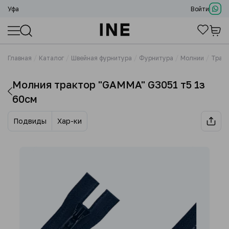
Уфа
Войти
Главная
Каталог
Швейная фурнитура
Фурнитура
Молнии
Трак
Молния трактор "GAMMA" G3051 т5 1з
60см
Подвиды
Хар-ки