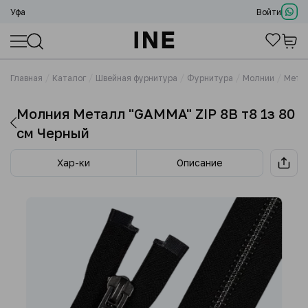
Уфа
Войти
Главная
Каталог
Швейная фурнитура
Фурнитура
Молнии
Мета
Молния Металл "GAMMA" ZIP 8B т8 1з 80
см Черный
Хар-ки
Описание