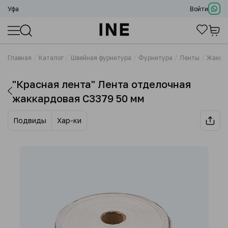
Уфа
Войти
Главная
Каталог
Швейная фурнитура
Фурнитура
Ленты
Жакка
"Красная лента" Лента отделочная
жаккардовая С3379 50 мм
Подвиды
Хар-ки