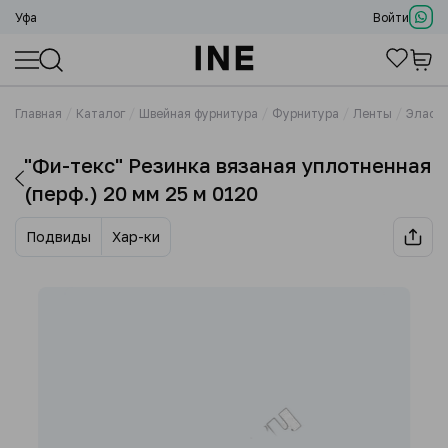
Уфа
Войти
Главная
Каталог
Швейная фурнитура
Фурнитура
Ленты
Эласти
"Фи-текс" Резинка вязаная уплотненная
(перф.) 20 мм 25 м 0120
Подвиды
Хар-ки