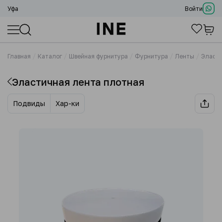
Уфа
Войти
Главная
Каталог
Швейная фурнитура
Фурнитура
Ленты
Эласти
Эластичная лента плотная
Подвиды
Хар-ки