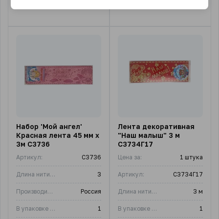
2 подвида
Набор 'Мой ангел'
Лента декоративная
Красная лента 45 мм x
"Наш малыш" 3 м
3м С3736
С3734Г17
Артикул:
С3736
Цена за:
1 штука
Длина нити, м:
3
Артикул:
С3734Г17
Производитель:
Россия
Длина нити, м:
3 м
В упаковке (шт)
1
В упаковке (шт)
1