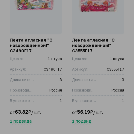
Лента атласная "С
Лента атласная "С
новорожденной!"
новорожденной!"
С3490Г17
С3555Г17
Цена за:
1 штука
Цена за:
1 штука
Артикул:
С3490Г17
Артикул:
С3555Г17
Длина нити, м:
3
Длина нити, м:
3
Производитель:
Россия
Производитель:
Россия
В упаковке (шт)
1
В упаковке (шт)
1
63.82
₽
56.19
₽
от
/ шт.
от
/ шт.
2 подвида
1 подвид