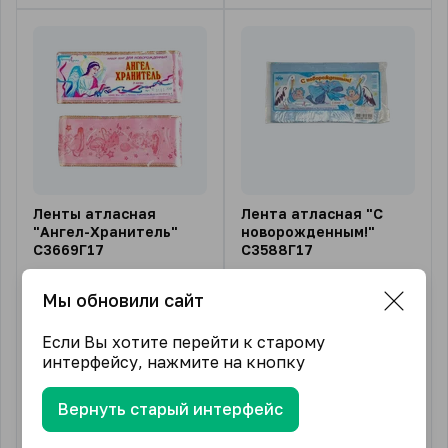
Ленты атласная
Лента атласная "С
"Ангел-Хранитель"
новорожденным!"
С3669Г17
С3588Г17
В упаковке (шт)
1
Цена за:
1 штука
Мы обновили сайт
55.20
₽
Артикул:
С3588
от
/ шт.
Если Вы хотите перейти к старому
2 подвида
Длина нити, м:
3
интерфейсу, нажмите на кнопку
Производитель:
Россия
Вернуть старый интерфейс
65.11
₽
от
/ шт.