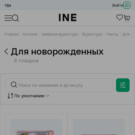
Уфа
Войти
Главная
Каталог
Швейная фурнитура
Фурнитура
Ленты
Для н
Для новорожденных
8 товаров
По умолчанию