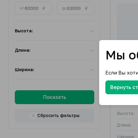
₽
₽
от
до
Высота:
Длина:
Мы о
Ширина:
Если Вы хот
Вернуть с
Показать
Станок 
Высота:
Сбросить фильтры
Длина:
Ширина: