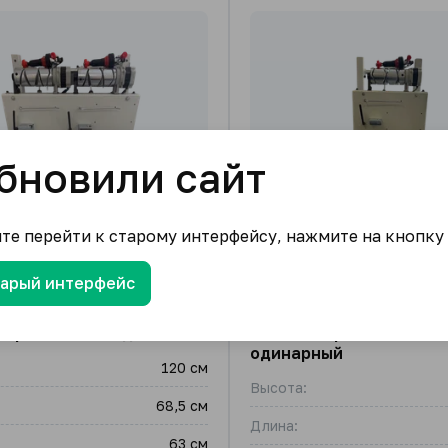
бновили сайт
ите перейти к старому интерфейсу, нажмите на кнопку
тарый интерфейс
перемоточный двойной
Станок перемоточный
одинарный
120 см
Высота:
68,5 см
Длина:
63 см