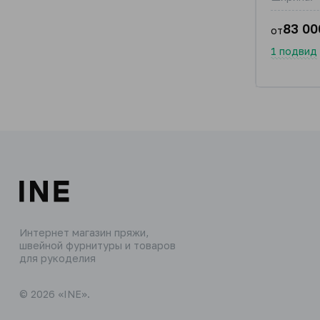
83 00
от
1 подвид
Интернет магазин пряжи,
швейной фурнитуры и товаров
для рукоделия
© 2026 «INE».