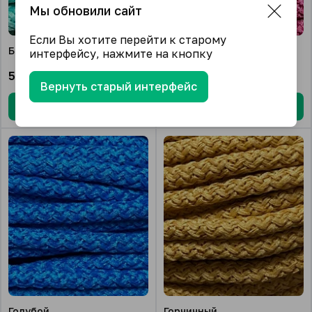
Мы обновили сайт
Если Вы хотите перейти к старому
Бирюзовый
Винный
интерфейсу, нажмите на кнопку
567.00
₽/шт.
567.00
₽/шт.
Вернуть старый интерфейс
В корзину
В корзину
Голубой
Горчичный