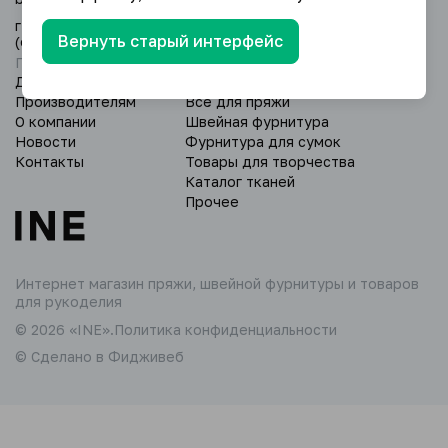
г. Уфа, Дёмский р-н, ул. Глазовская 24/3
Вернуть старый интерфейс
(оптовый склад).
Пн - Вс: 9:00 - 18:00.
Доставка и оплата
Пряжа
Производителям
Всё для пряжи
О компании
Швейная фурнитура
Новости
Фурнитура для сумок
Контакты
Товары для творчества
Каталог тканей
Прочее
Интернет магазин пряжи,
швейной фурнитуры и товаров
для рукоделия
© 2026 «INE».
Политика конфиденциальности
© Сделано в Фидживеб