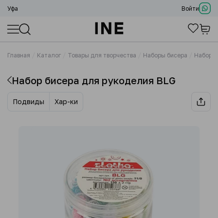
Уфа
Войти
Главная
Каталог
Товары для творчества
Наборы бисера
Набор б
Набор бисера для рукоделия BLG
Подвиды
Хар-ки