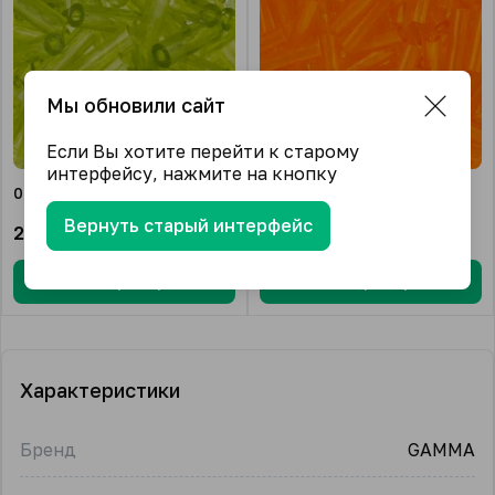
Мы обновили сайт
Если Вы хотите перейти к старому
интерфейсу, нажмите на кнопку
0004
0009
Вернуть старый интерфейс
294.21
₽/упак.
294.21
₽/упак.
В корзину
В корзину
Характеристики
Бренд
GAMMA