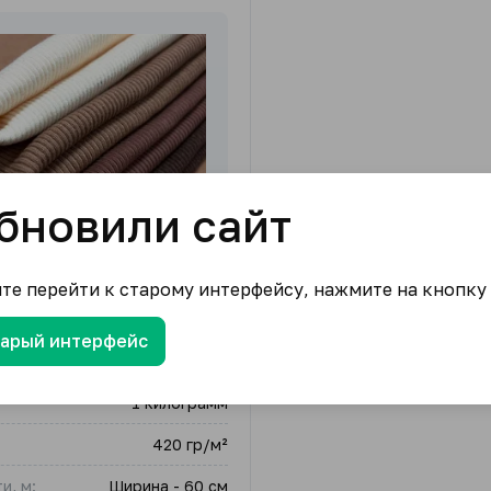
бновили сайт
ите перейти к старому интерфейсу, нажмите на кнопку
тарый интерфейс
е 30/2
1 килограмм
420 гр/м²
и, м:
Ширина - 60 см