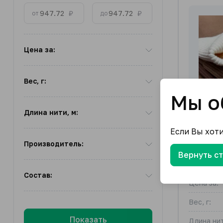
₽
₽
от
до
Цена за:
Вес, г:
Мы о
Длина нити, м:
Если Вы хот
Производитель:
Вернуть с
Кашкорс
Состав:
Цена за:
Вес, г:
Показать
Длина нит