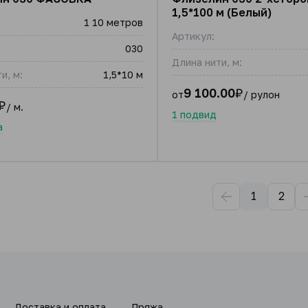
1,5*100 м (Белый)
1 10 метров
Артикул:
030
Длина нити, м:
и, м:
1,5*10 м
9 100.00
₽
от
/ рулон
₽
/ м.
1 подвид
а
1
2
Доставка и оплата
Пряжа