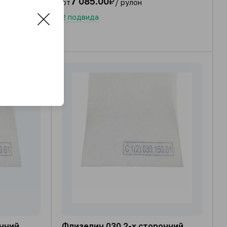
7 085.00
₽
от
/ рулон
2 подвида
онний
Флизелин 030 2-х сторонний