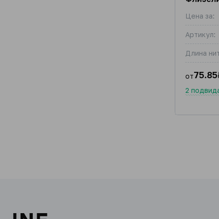
Цена за:
Артикул:
Длина нит
75.85
от
2 подвид