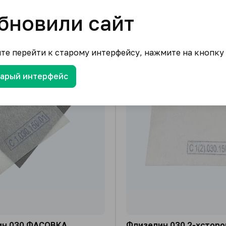
6 110.00
₽
от
/ рулон
бновили сайт
1 подвид
₽
/ рулон
ите перейти к старому интерфейсу, нажмите на кнопку
тарый интерфейс
ин 030 ФАСОВКА
Флизелин 030 2-хстор