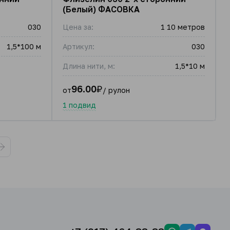
(Белый) ФАСОВКА
030
Цена за:
1 10 метров
1,5*100 м
Артикул:
030
Длина нити, м:
1,5*10 м
96.00
₽
от
/ рулон
1 подвид