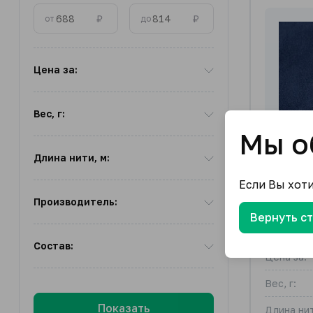
₽
₽
от
до
Цена за:
Вес, г:
Мы о
Длина нити, м:
Если Вы хот
Производитель:
Вернуть с
Флис дв
Состав:
Цена за:
Вес, г:
Показать
Длина нит