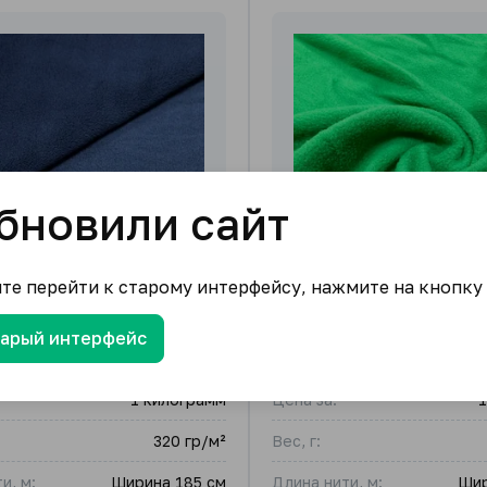
бновили сайт
ите перейти к старому интерфейсу, нажмите на кнопку
тарый интерфейс
усторонний 320 гр/м²
Флис 230 гр/м²
1 килограмм
Цена за:
1
320 гр/м²
Вес, г:
и, м:
Ширина 185 см
Длина нити, м:
Шир